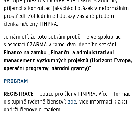
Využijte příležitosti k otevřené diskusi s auditory i
příjemci a konzultaci jakýchkoli otázek v neformálním
prostředí. Zohledníme i dotazy zaslané předem
členkami/členy FINPRA.
Je nám ctí, že toto setkání proběhne ve spolupráci
s asociací CZARMA v rámci dvoudenního setkání
Finance na zámku „Finanční a administrativní
management výzkumných projektů (Horizont Evropa,
operační programy, národní granty
)“
.
PROGRAM
REGISTRACE
– pouze pro členy FINPRA. Více informací
o skupině (včetně členství)
zde
. Více informací k akci
obdrží členové e-mailem.