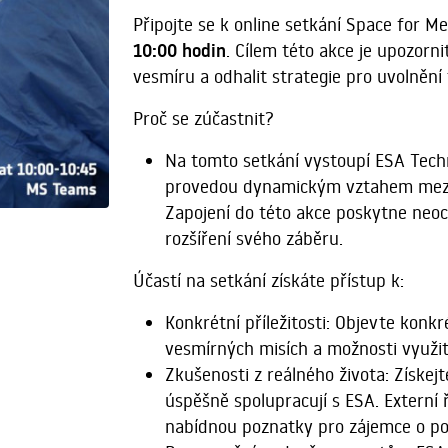
Připojte se k online setkání Space for M
10:00 hodin
. Cílem této akce je upozorn
vesmíru a odhalit strategie pro uvolnění 
Proč se zúčastnit?
Na tomto setkání vystoupí ESA Techn
provedou dynamickým vztahem mezi 
Zapojení do této akce poskytne neoce
rozšíření svého záběru.
Účastí na setkání získáte přístup k:
Konkrétní příležitosti: Objevte konkr
vesmírných misích a možnosti využití
Zkušenosti z reálného života: Získej
úspěšně spolupracují s ESA. Externí 
nabídnou poznatky pro zájemce o p