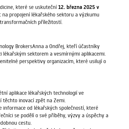
edicine, které se uskuteční
12. března 2025 v
it na propojení lékařského sektoru a výzkumu
transformačních příležitostí.
ology BrokersAnna a Ondřej, kteří účastníky
lékařským sektorem a vesmírnými aplikacemi.
nitelné perspektivy organizacím, které usilují o
étní aplikace lékařských technologií ve
 těchto inovací zpět na Zemi.
te informace od lékařských společností, které
řečníci se podělí o své příběhy, výzvy a úspěchy a
odobnou cestu.