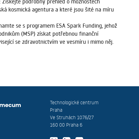
 Získejte podrobný přehled o možnostech
ská kosmická agentura a které jsou šité na míru
znamte se s programem ESA Spark Funding, jehož
odnikům (MSP) získat potřebnou finanční
isející se zdravotnictvím ve vesmíru i mimo něj.
Technologické centrum
Praha
Ve Struhách 1076/27
160 00 Praha 6