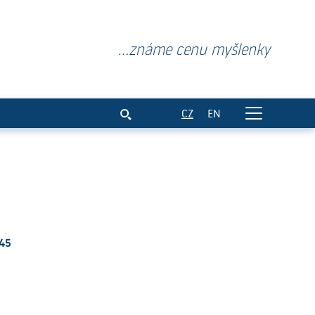
...známe cenu myšlenky
CZ
EN
:45