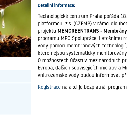
Detailní informace:
Technologické centrum Praha pořádá 18
platformou z.s. (CZEMP) v rámci dlouhod
projektu
MEMGREENTRANS - Membrány v d
programu MPO Spolupráce. Letošnímu roč
vody pomocí membránových technologií, s
které nejsou systematicky monitorován
O možnostech účasti v mezinárodních p
Evropa, dalších souvisejících iniciativ a
vnitrozemské vody budou informovat pří
Registrace
na akci je bezplatná, progra