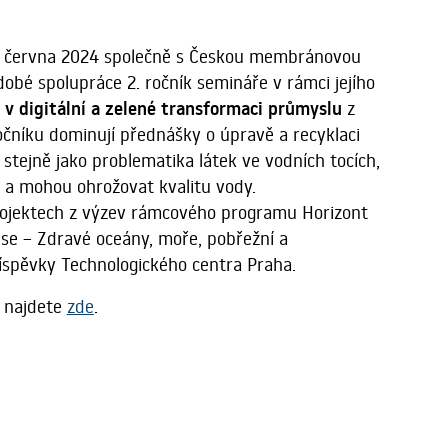
. června 2024 společně s Českou membránovou
obé spolupráce 2. ročník semináře v rámci jejího
igitální a zelené transformaci průmyslu
z
níku dominují přednášky o úpravě a recyklaci
tejně jako problematika látek ve vodních tocích,
y a mohou ohrožovat kvalitu vody.
rojektech z výzev rámcového programu Horizont
 Mise – Zdravé oceány, moře, pobřežní a
spěvky Technologického centra Praha.
m najdete
zde
.