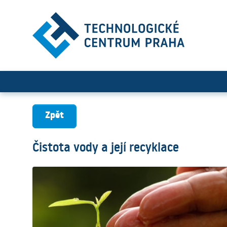
Čistota vody a její recyklac
Zpět
Čistota vody a její recyklace