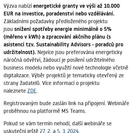
Výzva nabízí
energetické granty ve výši až 10.000
EUR na investice, poradenství nebo vzdělávání.
Základními požadavky předloženého projektu
jsou
snížení spotřeby energie minimálně o 5%
(měřeno v kWh) a zpracování akčního plánu (s
asistencí tzv. Sustainability Advisors - poradců pro
udržitelnost).
Nejvíce jsou preferována energeticky
náročná odvětví, žádoucí je posílení udržitelného
business modelu nebo využití nové technologie včetně
digitalizace. Výběr projektů je tematicky otevřený ze
strany žadatelů. Více informací o projektu
naleznete
ZDE
.
Registrovaným bude zaslán link na připojení. Webináře
proběhnou na platformě MS Teams.
Pokud se vám termín nehodí, další webináře se
uskuteční ještě
27. 2.
a
5. 3. 2024.