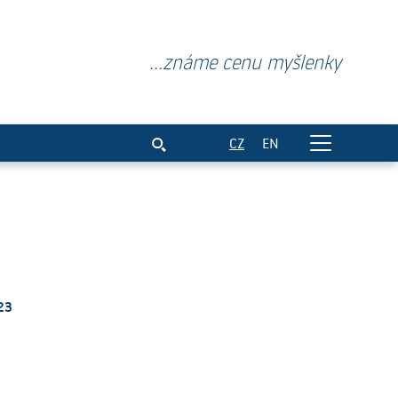
...známe cenu myšlenky
CZ
EN
23