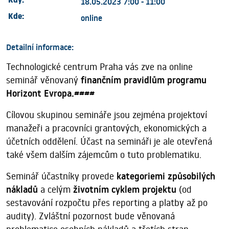
Kdy:
18.05.2023 7:00 - 11:00
Kde:
online
Detailní informace:
Technologické centrum Praha vás zve na online
seminář věnovaný
finančním pravidlům programu
Horizont Evropa.####
Cílovou skupinou semináře jsou zejména projektoví
manažeři a pracovníci grantových, ekonomických a
účetních oddělení. Účast na semináři je ale otevřená
také všem dalším zájemcům o tuto problematiku.
Seminář účastníky provede
kategoriemi způsobilých
nákladů
a celým
životním cyklem projektu
(od
sestavování rozpočtu přes reporting a platby až po
audity). Zvláštní pozornost bude věnovaná