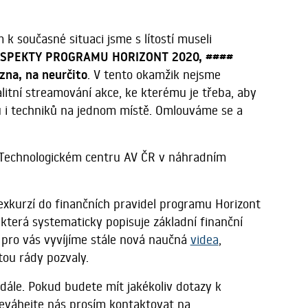
 k současné situaci jsme s lítostí museli
 ASPEKTY PROGRAMU HORIZONT 2020, ####
zna, na neurčito
. V tento okamžik nejsme
alitní streamování akce, ke kterému je třeba, aby
rů i techniků na jednom místě. Omlouváme se a
v Technologickém centru AV ČR v náhradním
exkurzí do finančních pravidel programu Horizont
 která systematicky popisuje základní finanční
é pro vás vyvíjíme stále nová naučná
videa
,
tou rády pozvaly.
dále. Pokud budete mít jakékoliv dotazy k
váhejte nás prosím kontaktovat na