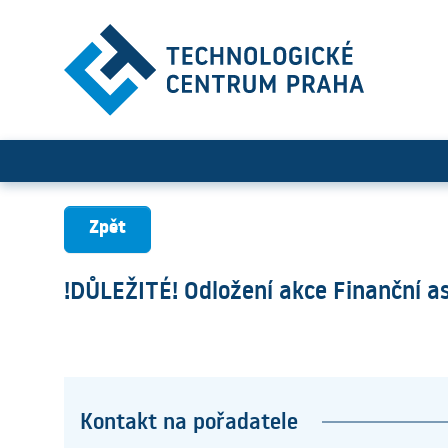
!DŮLEŽITÉ! Odložení akce F
Zpět
!DŮLEŽITÉ! Odložení akce Finanční 
Kontakt na pořadatele