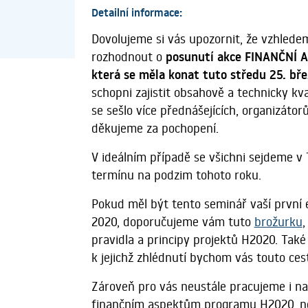
Detailní informace:
Dovolujeme si vás upozornit, že vzhledem
rozhodnout o
posunutí akce FINANČNÍ
která se měla konat tuto středu 25. bře
schopni zajistit obsahově a technicky kv
se sešlo více přednášejících, organizáto
děkujeme za pochopení.
V ideálním případě se všichni sejdeme 
termínu na podzim tohoto roku.
Pokud měl být tento seminář vaší první 
2020, doporučujeme vám tuto
brožurku
,
pravidla a principy projektů H2020. Tak
k jejichž zhlédnutí bychom vás touto ces
Zároveň pro vás neustále pracujeme i na
finančním aspektům programu H2020, ne