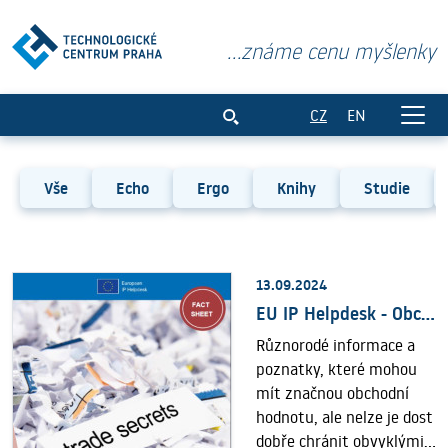
...známe cenu myšlenky
Publikace
CZ
EN
Vše
Echo
Ergo
Knihy
Studie
13.09.2024
EU IP Helpdesk - Obchodní tajemství: Management důvěrných informací v obchodním styku
Různorodé informace a
poznatky, které mohou
mít značnou obchodní
hodnotu, ale nelze je dost
dobře chránit obvyklými