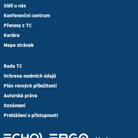
ochranu neregistrovaného
základních skutečností
Sídlí u nás
designu. Ve většině
ozřejmuje, jak je obchodní
Konferenční centrum
evropských zemí navíc
tajemství v podnikání
původní díla podléhají
důležité a přináší rovněž
Přenosy z TC
ochraně podle autorského
bližší informace o ochraně
Kariéra
zákona (copyright
obchodních tajemství, jež
Mapa stránek
protection), což
může být přínosná
nevyžaduje formální
zejména pro malé a
registraci a příslušná
střední podniky (MSP).
Rada TC
ochrana vzniká
automaticky tím
Ochrana osobních údajů
okamžikem, kdy autor
Plán rovných příležitostí
dané dílo vytvoří.
Autorská práva
Oznámení
Prohlášení o přístupnosti